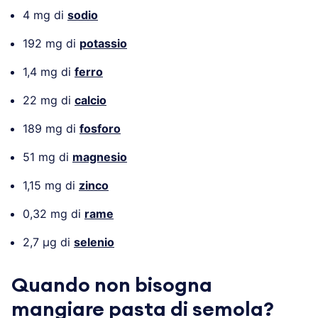
4 mg di
sodio
192 mg di
potassio
1,4 mg di
ferro
22 mg di
calcio
189 mg di
fosforo
51 mg di
magnesio
1,15 mg di
zinco
0,32 mg di
rame
2,7 µg di
selenio
Quando non bisogna
mangiare pasta di semola?