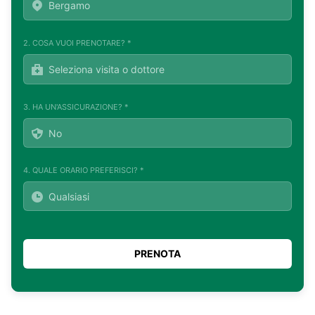
2. COSA VUOI PRENOTARE? *
3. HA UN'ASSICURAZIONE? *
4. QUALE ORARIO PREFERISCI? *