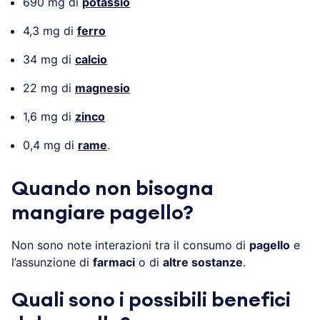
690 mg di
potassio
4,3 mg di
ferro
34 mg di
calcio
22 mg di
magnesio
1,6 mg di
zinco
0,4 mg di
rame
.
Quando non bisogna
mangiare pagello?
Non sono note interazioni tra il consumo di
pagello
e
l’assunzione di
farmaci
o di
altre sostanze
.
Quali sono i possibili benefici