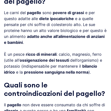
del pagello?
Le carni del
pagello
sono
povere di grassi
e per
questo adatte alle
diete ipocaloriche
e a quelle
pensate per chi soffre di colesterolo alto. Le sue
proteine hanno un alto valore biologico e per questo è
un alimento
adatto anche all’alimentazione di anziani
e bambini
.
È un pesce
ricco di minerali
: calcio, magnesio, ferro
(utile all’
ossigenazione dei tessuti
dell’organismo) e
potassio (indispensabile per mantenere il
bilancio
idrico
e la
pressione sanguigna nella norma
).
Quali sono le
controindicazioni del pagello?
Il
pagello
non deve essere consumato da chi soffre di
allergie
a questo pesce o ha una
familiarità
con