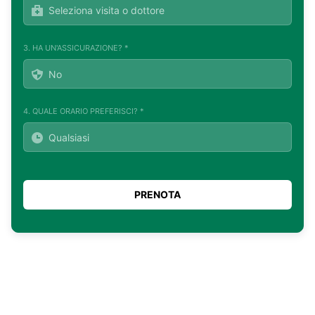
3. HA UN'ASSICURAZIONE? *
4. QUALE ORARIO PREFERISCI? *