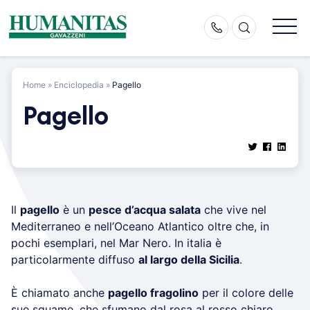
Skip
to
content
Home
»
Enciclopedia
»
Pagello
Pagello
Il
pagello
è un
pesce d’acqua salata
che vive nel
Mediterraneo e nell’Oceano Atlantico oltre che, in
pochi esemplari, nel Mar Nero. In italia è
particolarmente diffuso
al largo della Sicilia
.
È chiamato anche
pagello fragolino
per il colore delle
sue squame, che sfumano dal rosa al rosso chiaro.