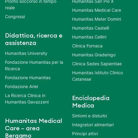
Pronto soccorso in tempo
Humanitas San Pio X
reale
Humanitas Medical Care
Congressi
Humanitas Mater Domini
Humanitas Castelli
Didattica, ricerca e
Humanitas Cellini
assistenza
Clinica Fornaca
Humanitas University
Humanitas Gradenigo
Fondazione Humanitas per la
Clinica Sedes Sapientiae
Ricerca
Humanitas Istituto Clinico
Fondazione Humanitas
Catanese
Fondazione Ariel
La Ricerca Clinica in
Enciclopedia
Humanitas Gavazzeni
Medica
Sintomi e disturbi
Humanitas Medical
Integratori alimentari
Care – area
Principi attivi
Bergamo