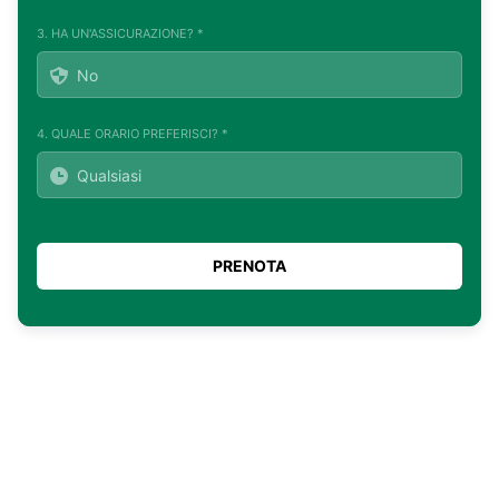
3. HA UN'ASSICURAZIONE? *
4. QUALE ORARIO PREFERISCI? *