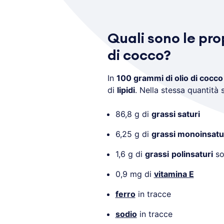
Quali sono le prop
di cocco?
In
100 grammi di olio di cocco
di
lipidi
. Nella stessa quantità 
86,8 g di
grassi saturi
6,25 g di
grassi monoinsatu
1,6 g di
grassi
polinsaturi
so
0,9 mg di
vitamina E
ferro
in tracce
sodio
in tracce