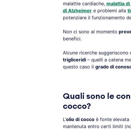
malattie cardiache,
malattia d
di Alzheimer
e problemi alla
t
potenziare il funzionamento d
Non ci sono al momento
prove
benefici.
Alcune ricerche suggeriscono c
trigliceridi
– quelli a catena me
questo caso il
grado di conos
Quali sono le cont
cocco?
L’
olio di cocco
è fonte elevata
mantenuta entro certi limiti (n