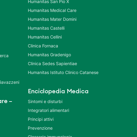
Humanitas San Pio X
Humanitas Medical Care
Humanitas Mater Domini
Humanitas Castelli
Humanitas Cellini
Clinica Fornaca
Humanitas Gradenigo
cerca
Clinica Sedes Sapientiae
Humanitas Istituto Clinico Catanese
 Gavazzeni
Enciclopedia Medica
re –
Sintomi e disturbi
Integratori alimentari
Principi attivi
Prevenzione
Glossario immunologia