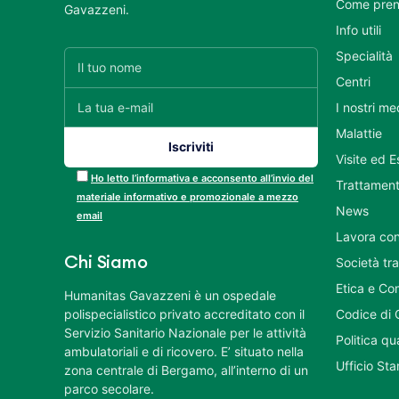
Come pren
Gavazzeni.
Info utili
Specialità
Centri
I nostri me
Malattie
Visite ed 
Ho letto l’informativa e acconsento all’invio del
Trattament
materiale informativo e promozionale a mezzo
News
email
Lavora con
Chi Siamo
Società tr
Etica e Co
Humanitas Gavazzeni è un ospedale
polispecialistico privato accreditato con il
Codice di 
Servizio Sanitario Nazionale per le attività
Politica q
ambulatoriali e di ricovero. E’ situato nella
Ufficio St
zona centrale di Bergamo, all’interno di un
parco secolare.