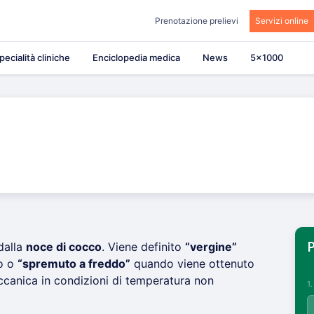
Prenotazione prelievi
Servizi online
pecialità cliniche
Enciclopedia medica
News
5×1000
dalla
noce di cocco
. Viene definito
“vergine”
P
o o
“spremuto a freddo”
quando viene ottenuto
ccanica in condizioni di temperatura non
1