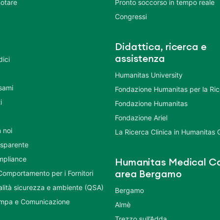
otare
Pronto soccorso in tempo reale
Congressi
Didattica, ricerca e
assistenza
dici
Humanitas University
Esami
Fondazione Humanitas per la Ri
i
Fondazione Humanitas
Fondazione Ariel
 noi
La Ricerca Clinica in Humanitas
asparente
mpliance
Humanitas Medical Ca
Comportamento per i Fornitori
area Bergamo
ualità sicurezza e ambiente (QSA)
Bergamo
ampa e Comunicazione
Almè
Trezzo sull’Adda