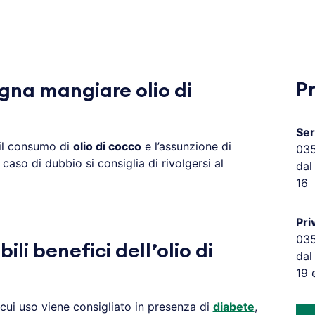
P
na mangiare olio di
Ser
il consumo di
olio di cocco
e l’assunzione di
03
n caso di dubbio si consiglia di rivolgersi al
dal
16
Pri
03
ili benefici dell’olio di
dal
19 
 cui uso viene consigliato in presenza di
diabete
,