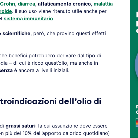
i Crohn
,
diarrea
,
affaticamento cronico
,
malattia
iroide
. Il suo uso viene ritenuto utile anche per
el
sistema immunitario
.
 scientifiche
, però, che provino questi effetti
he benefici potrebbero derivare dal tipo di
dia – di cui è ricco quest’olio, ma anche in
cenza
è ancora a livelli iniziali.
roindicazioni dell’olio di
 di
grassi saturi
, la cui assunzione deve essere
on più del 10% dell’apporto calorico quotidiano)