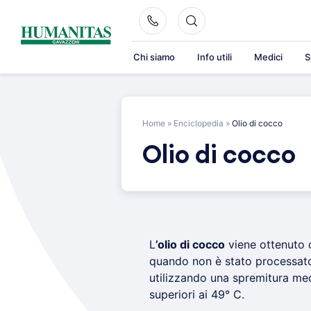
Skip
to
content
Chi siamo
Info utili
Medici
S
Home
»
Enciclopedia
»
Olio di cocco
Olio di cocco
L
’olio di cocco
viene ottenuto 
quando non è stato processat
utilizzando una spremitura me
superiori ai 49° C.