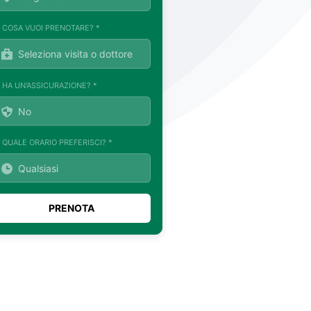
. COSA VUOI PRENOTARE? *
. HA UN'ASSICURAZIONE? *
. QUALE ORARIO PREFERISCI? *