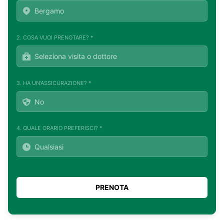
2. COSA VUOI PRENOTARE? *
3. HA UN'ASSICURAZIONE? *
4. QUALE ORARIO PREFERISCI? *