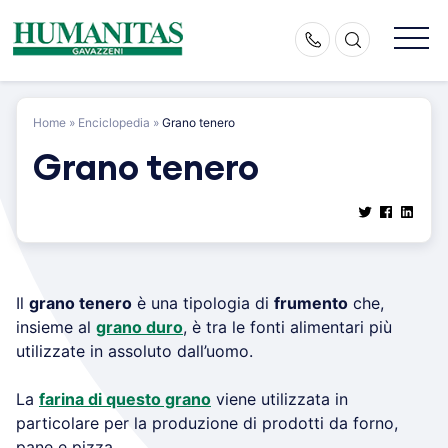
Skip
to
content
Home
»
Enciclopedia
»
Grano tenero
Grano tenero
Il
grano tenero
è una tipologia di
frumento
che,
insieme al
grano duro
, è tra le fonti alimentari più
utilizzate in assoluto dall’uomo.
La
farina di questo grano
viene utilizzata in
particolare per la produzione di prodotti da forno,
pane e pizza.