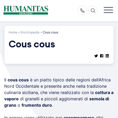
Skip
to
content
Home
»
Enciclopedia
»
Cous cous
Cous cous
Il
cous cous
è un piatto tipico delle regioni dell’Africa
Nord Occidentale e presente anche nella tradizione
culinaria siciliana, che viene realizzato con la
cottura a
vapore
di granelli e piccoli agglomerati di
semola di
grano
o
frumento duro
.
In genere viene utilizzato per
accompagnare
altri