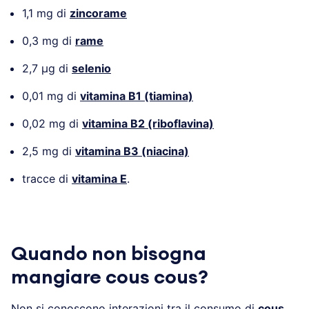
1,1 mg di
zinco
rame
0,3 mg di
rame
2,7 µg di
selenio
0,01 mg di
vitamina B1 (tiamina)
0,02 mg di
vitamina B2 (riboflavina)
2,5 mg di
vitamina B3 (niacina)
tracce di
vitamina E
.
Quando non bisogna
mangiare cous cous?
Non si conoscono interazioni tra il consumo di
cous