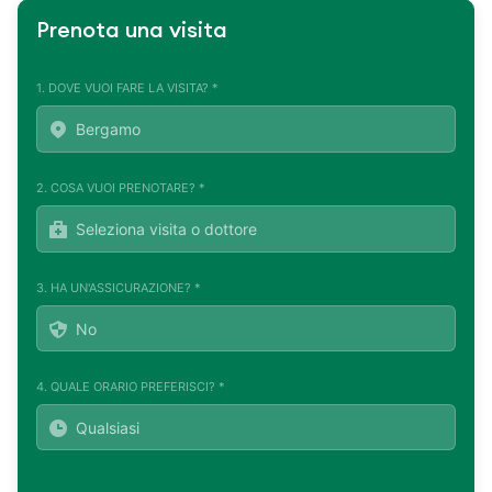
Prenota una visita
1. DOVE VUOI FARE LA VISITA? *
2. COSA VUOI PRENOTARE? *
3. HA UN'ASSICURAZIONE? *
4. QUALE ORARIO PREFERISCI? *