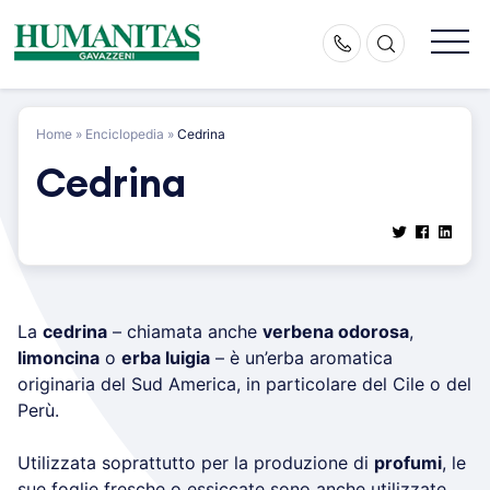
Skip
to
content
Home
»
Enciclopedia
»
Cedrina
Cedrina
La
cedrina
– chiamata anche
verbena odorosa
,
limoncina
o
erba luigia
– è un’erba aromatica
originaria del Sud America, in particolare del Cile o del
Perù.
Utilizzata soprattutto per la produzione di
profumi
, le
sue foglie fresche o essiccate sono anche utilizzate