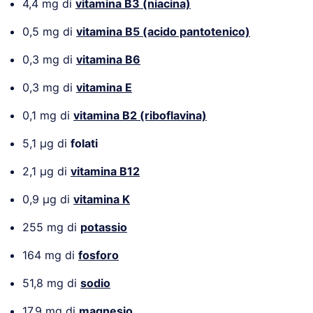
4,4 mg di
vitamina B3 (niacina)
0,5 mg di
vitamina B5 (acido pantotenico)
0,3 mg di
vitamina B6
0,3 mg di
vitamina E
0,1 mg di
vitamina B2 (riboflavina)
5,1 µg di
folati
2,1 µg di
vitamina B12
0,9 µg di
vitamina K
255 mg di
potassio
164 mg di
fosforo
51,8 mg di
sodio
17,9 mg di
magnesio