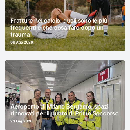
Fratture nel calcio: quali sono le più
frequenti e che cosa fare dopo un
trauma
06 Ago 2026
Aeroporto di Milano Bergamo, spazi
rinnovati per il punto di Primo Soccorso
23 Lug 2026