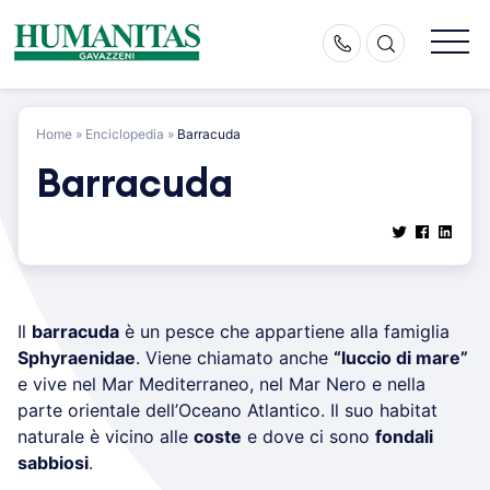
Skip
to
content
Home
»
Enciclopedia
»
Barracuda
Barracuda
Il
barracuda
è un pesce che appartiene alla famiglia
Sphyraenidae
. Viene chiamato anche
“luccio di mare”
e vive nel Mar Mediterraneo, nel Mar Nero e nella
parte orientale dell’Oceano Atlantico. Il suo habitat
naturale è vicino alle
coste
e dove ci sono
fondali
sabbiosi
.