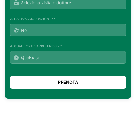
3. HA UN'ASSICURAZIONE? *
4. QUALE ORARIO PREFERISCI? *