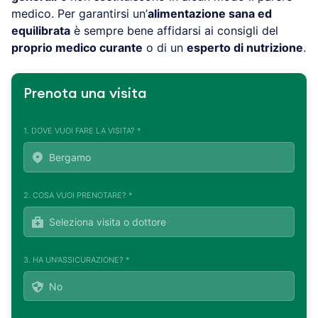
medico. Per garantirsi un’
alimentazione sana ed
equilibrata
è sempre bene affidarsi ai consigli del
proprio medico curante
o di un
esperto di nutrizione
.
Prenota una visita
1. DOVE VUOI FARE LA VISITA? *
2. COSA VUOI PRENOTARE? *
3. HA UN'ASSICURAZIONE? *