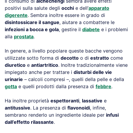
Il consumo di
alchechengi
sembra avere effetti
positivi sulla salute degli
occhi
e dell’
apparato
digerente
. Sembra inoltre essere in grado di
disintossicare il sangue
, aiutare a combattere le
infezioni a bocca e gola
, gestire il
diabete
e i problemi
alla
prostata
.
In genere, a livello popolare queste bacche vengono
utilizzate sotto forma di
decotto
o di
estratto
come
diuretico
e
antiartritico
. Inoltre tradizionalmente viene
impiegato anche per trattare i
disturbi delle vie
urinarie
– calcoli compresi –, quelli della pelle e della
gotta
e quelli prodotti dalla presenza di
febbre
.
Ha inoltre proprietà
espettoranti
,
lassative
e
antitussive
. La presenza di
flavonoidi
, infine,
sembrano renderlo un ingrediente ideale per
infusi
dall’effetto rilassante
.