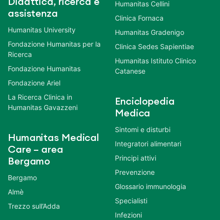
Didattica, ricerca e
Humanitas Cellini
assistenza
Clinica Fornaca
Humanitas University
Humanitas Gradenigo
Fondazione Humanitas per la
Clinica Sedes Sapientiae
Ricerca
Humanitas Istituto Clinico
Fondazione Humanitas
Catanese
Fondazione Ariel
La Ricerca Clinica in
Enciclopedia
Humanitas Gavazzeni
Medica
Sintomi e disturbi
Humanitas Medical
Integratori alimentari
Care – area
Principi attivi
Bergamo
Prevenzione
Bergamo
Glossario immunologia
Almè
Specialisti
Trezzo sull’Adda
Infezioni