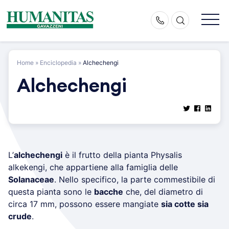
Skip
to
content
Home
»
Enciclopedia
»
Alchechengi
Alchechengi
L’
alchechengi
è il frutto della pianta Physalis
alkekengi, che appartiene alla famiglia delle
Solanaceae
. Nello specifico, la parte commestibile di
questa pianta sono le
bacche
che, del diametro di
circa 17 mm, possono essere mangiate
sia cotte sia
crude
.