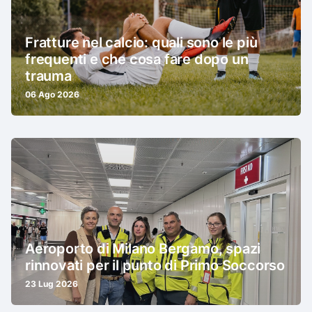
Fratture nel calcio: quali sono le più
frequenti e che cosa fare dopo un
trauma
06 Ago 2026
Aeroporto di Milano Bergamo, spazi
rinnovati per il punto di Primo Soccorso
23 Lug 2026