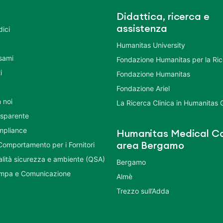
Didattica, ricerca e
assistenza
dici
Humanitas University
Esami
Fondazione Humanitas per la Ri
i
Fondazione Humanitas
Fondazione Ariel
 noi
La Ricerca Clinica in Humanitas
asparente
mpliance
Humanitas Medical Ca
Comportamento per i Fornitori
area Bergamo
ualità sicurezza e ambiente (QSA)
Bergamo
ampa e Comunicazione
Almè
Trezzo sull’Adda