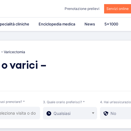
Prenotazione prelievi
Servizi online
pecialità cliniche
Enciclopedia medica
News
5×1000
i – Varicectomia
o varici –
uoi prenotare? *
3. Quale orario preferisci? *
4. Hai un'assicurazi