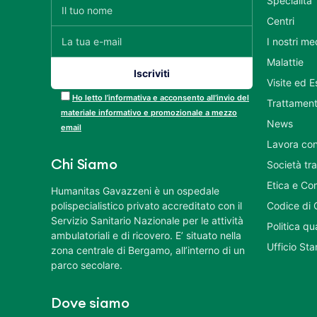
Specialità
Centri
I nostri me
Malattie
Visite ed 
Ho letto l’informativa e acconsento all’invio del
Trattament
materiale informativo e promozionale a mezzo
News
email
Lavora con
Chi Siamo
Società tr
Etica e Co
Humanitas Gavazzeni è un ospedale
polispecialistico privato accreditato con il
Codice di 
Servizio Sanitario Nazionale per le attività
Politica q
ambulatoriali e di ricovero. E’ situato nella
Ufficio St
zona centrale di Bergamo, all’interno di un
parco secolare.
Dove siamo