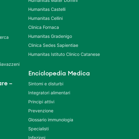
Humanitas Mater Domini
Humanitas Castelli
Humanitas Cellini
Clinica Fornaca
Humanitas Gradenigo
cerca
Clinica Sedes Sapientiae
Humanitas Istituto Clinico Catanese
 Gavazzeni
Enciclopedia Medica
re –
Sintomi e disturbi
Integratori alimentari
Principi attivi
Prevenzione
Glossario immunologia
Specialisti
Infezioni