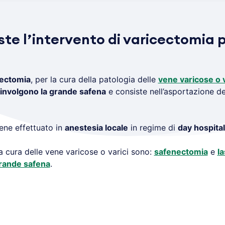
ste l’intervento di varicectomia p
?
cectomia
, per la cura della patologia delle
vene varicose o v
involgono la grande safena
e consiste nell’asportazione de
ene effettuato in
anestesia locale
in regime di
day hospital
a cura delle vene varicose o varici sono:
safenectomia
e
l
grande safena
.