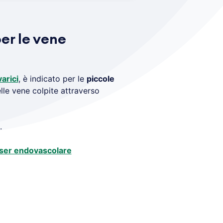
er le vene
arici
, è indicato per le
piccole
lle vene colpite attraverso
.
aser endovascolare