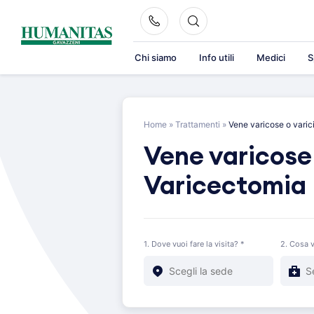
Skip
to
content
Chi siamo
Info utili
Medici
S
Home
»
Trattamenti
»
Vene varicose o varic
Vene varicose 
Varicectomia
1. Dove vuoi fare la visita? *
2. Cosa v