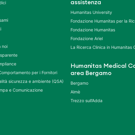
assistenza
dici
Humanitas University
Esami
Fondazione Humanitas per la Ri
i
Fondazione Humanitas
Fondazione Ariel
 noi
La Ricerca Clinica in Humanitas
asparente
mpliance
Humanitas Medical Ca
Comportamento per i Fornitori
area Bergamo
ualità sicurezza e ambiente (QSA)
Bergamo
ampa e Comunicazione
Almè
Trezzo sull’Adda