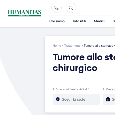
Skip
to
content
Chi siamo
Info utili
Medici
S
Home
»
Trattamenti
»
Tumore allo stomaco –
Tumore allo s
chirurgico
1. Dove vuoi fare la visita? *
2. Cosa v