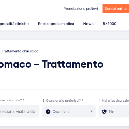
Prenotazione prelievi
Servizi online
pecialità cliniche
Enciclopedia medica
News
5×1000
 Trattamento chirurgico
tomaco – Trattamento
uoi prenotare? *
3. Quale orario preferisci? *
4. Hai un'assicurazi