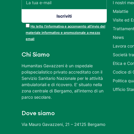
I nostri me
Malattie
Visite ed 
Ho letto l’informativa e acconsento all’invio del
Trattament
materiale informativo e promozionale a mezzo
News
email
Lavora con
Chi Siamo
Società tr
Etica e Co
Humanitas Gavazzeni è un ospedale
polispecialistico privato accreditato con il
Codice di 
Servizio Sanitario Nazionale per le attività
Politica q
ambulatoriali e di ricovero. E’ situato nella
Ufficio St
zona centrale di Bergamo, all’interno di un
parco secolare.
Dove siamo
Via Mauro Gavazzeni, 21 – 24125 Bergamo