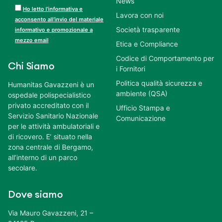
News
Ho letto l’informativa e
Lavora con noi
acconsento all’invio del materiale
Società trasparente
informativo e promozionale a
mezzo email
Etica e Compliance
Codice di Comportamento per
Chi Siamo
i Fornitori
Politica qualità sicurezza e
Humanitas Gavazzeni è un
ambiente (QSA)
ospedale polispecialistico
privato accreditato con il
Ufficio Stampa e
Servizio Sanitario Nazionale
Comunicazione
per le attività ambulatoriali e
di ricovero. E’ situato nella
zona centrale di Bergamo,
all’interno di un parco
secolare.
Dove siamo
Via Mauro Gavazzeni, 21 –