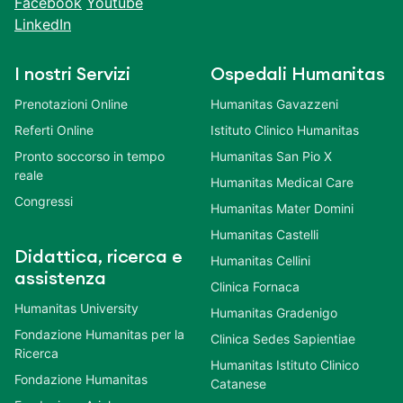
Facebook
Youtube
LinkedIn
I nostri Servizi
Ospedali Humanitas
Prenotazioni Online
Humanitas Gavazzeni
Referti Online
Istituto Clinico Humanitas
Pronto soccorso in tempo
Humanitas San Pio X
reale
Humanitas Medical Care
Congressi
Humanitas Mater Domini
Humanitas Castelli
Didattica, ricerca e
Humanitas Cellini
assistenza
Clinica Fornaca
Humanitas University
Humanitas Gradenigo
Fondazione Humanitas per la
Clinica Sedes Sapientiae
Ricerca
Humanitas Istituto Clinico
Fondazione Humanitas
Catanese