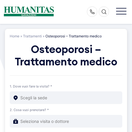
Skip
to
content
Home
»
Trattamenti
»
Osteoporosi – Trattamento medico
Osteoporosi –
Trattamento medico
1. Dove vuoi fare la visita? *
2. Cosa vuoi prenotare? *