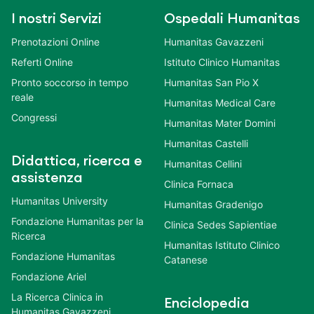
I nostri Servizi
Ospedali Humanitas
Prenotazioni Online
Humanitas Gavazzeni
Referti Online
Istituto Clinico Humanitas
Pronto soccorso in tempo
Humanitas San Pio X
reale
Humanitas Medical Care
Congressi
Humanitas Mater Domini
Humanitas Castelli
Didattica, ricerca e
Humanitas Cellini
assistenza
Clinica Fornaca
Humanitas University
Humanitas Gradenigo
Fondazione Humanitas per la
Clinica Sedes Sapientiae
Ricerca
Humanitas Istituto Clinico
Fondazione Humanitas
Catanese
Fondazione Ariel
La Ricerca Clinica in
Enciclopedia
Humanitas Gavazzeni