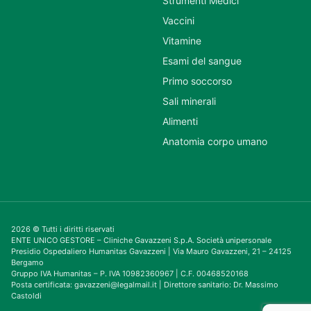
Strumenti Medici
Vaccini
Vitamine
Esami del sangue
Primo soccorso
Sali minerali
Alimenti
Anatomia corpo umano
2026 © Tutti i diritti riservati
ENTE UNICO GESTORE – Cliniche Gavazzeni S.p.A. Società unipersonale
Presidio Ospedaliero Humanitas Gavazzeni | Via Mauro Gavazzeni, 21 – 24125
Bergamo
Gruppo IVA Humanitas – P. IVA 10982360967 | C.F. 00468520168
Posta certificata: gavazzeni@legalmail.it | Direttore sanitario: Dr. Massimo
Castoldi