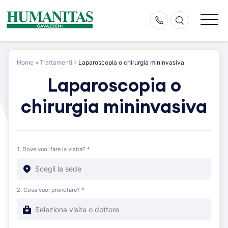
Skip
to
content
Home
»
Trattamenti
»
Laparoscopia o chirurgia mininvasiva
Laparoscopia o
chirurgia mininvasiva
1. Dove vuoi fare la visita? *
2. Cosa vuoi prenotare? *