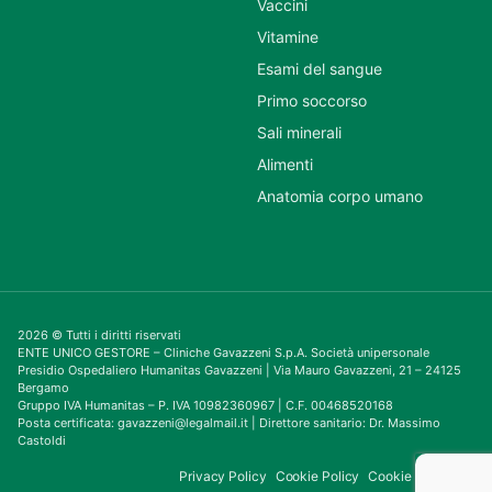
Vaccini
Vitamine
Esami del sangue
Primo soccorso
Sali minerali
Alimenti
Anatomia corpo umano
2026 © Tutti i diritti riservati
ENTE UNICO GESTORE – Cliniche Gavazzeni S.p.A. Società unipersonale
Presidio Ospedaliero Humanitas Gavazzeni | Via Mauro Gavazzeni, 21 – 24125
Bergamo
Gruppo IVA Humanitas – P. IVA 10982360967 | C.F. 00468520168
Posta certificata: gavazzeni@legalmail.it | Direttore sanitario: Dr. Massimo
Castoldi
Privacy Policy
Cookie Policy
Cookie Consent