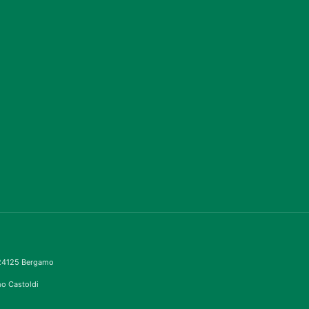
– 24125 Bergamo
imo Castoldi