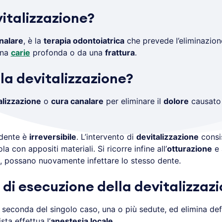
italizzazione?
nalare
, è la
terapia odontoiatrica
che prevede l’eliminazion
una
carie
profonda o da una
frattura
.
la devitalizzazione?
alizzazione
o
cura canalare
per eliminare il
dolore
causato
 dente è
irreversibile
. L’intervento di
devitalizzazione
consis
a con appositi materiali. Si ricorre infine all’
otturazione
e a
po, possano nuovamente infettare lo stesso dente.
di esecuzione della devitalizzaz
 seconda del singolo caso, una o più sedute, ed elimina def
sta effettua l’
anestesia locale
.