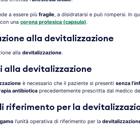
ende a essere più
fragile
, a disidratarsi e può rompersi. In q
o con una
corona protesica (capsula)
.
zione alla devitalizzazione
ione alla
devitalizzazione
.
 alla devitalizzazione
izzazione
è necessario che il paziente si presenti
senza l’i
rapia antibiotica
precedentemente prescritta dal medico den
i riferimento per la devitalizzazi
rgamo
l’unità operativa di riferimento per la
devitalizzazion