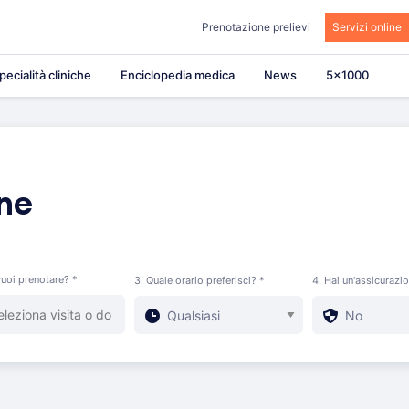
Prenotazione prelievi
Servizi online
pecialità cliniche
Enciclopedia medica
News
5×1000
one
uoi prenotare? *
3. Quale orario preferisci? *
4. Hai un'assicurazi