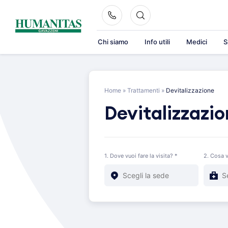
Skip
to
content
Chi siamo
Info utili
Medici
S
Home
»
Trattamenti
»
Devitalizzazione
Devitalizzazi
1. Dove vuoi fare la visita? *
2. Cosa v