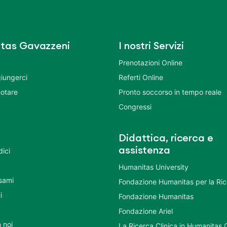
tas Gavazzeni
I nostri Servizi
Prenotazioni Online
iungerci
Referti Online
otare
Pronto soccorso in tempo reale
Congressi
Didattica, ricerca e
assistenza
dici
Humanitas University
Esami
Fondazione Humanitas per la Ri
i
Fondazione Humanitas
Fondazione Ariel
 noi
La Ricerca Clinica in Humanitas