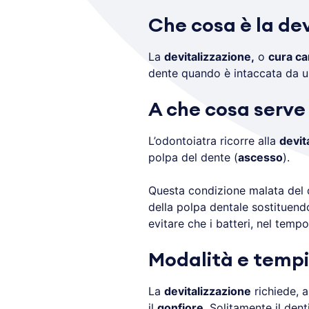
Che cosa è la dev
La
devitalizzazione,
o
cura ca
dente quando è intaccata da 
A che cosa serve 
L’odontoiatra ricorre alla
devit
polpa del dente (
ascesso
).
Questa condizione malata del
della polpa dentale sostituendol
evitare che i batteri, nel tem
Modalità e tempi 
La
devitalizzazione
richiede, a
il
gonfiore
. Solitamente il denti