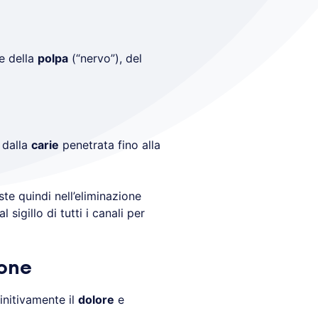
e della
polpa
(“nervo”), del
 dalla
carie
penetrata fino alla
te quindi nell’eliminazione
l sigillo di tutti i canali per
ione
initivamente il
dolore
e