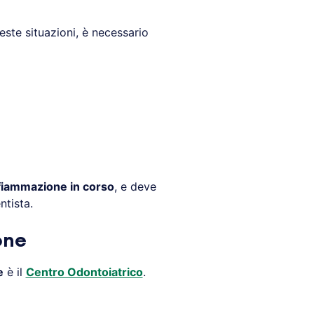
ueste situazioni, è necessario
nfiammazione in corso
, e deve
tista.
one
e
è il
Centro Odontoiatrico
.