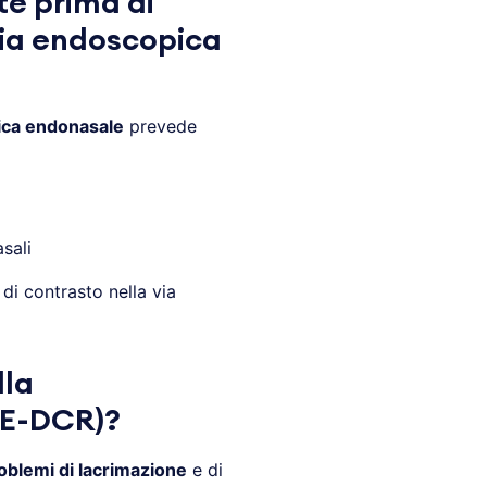
te prima di
mia endoscopica
ica endonasale
prevede
sali
di contrasto nella via
lla
EE-DCR)?
roblemi di lacrimazione
e di