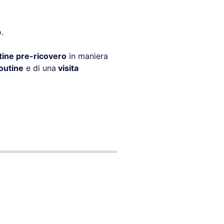
.
tine pre-ricovero
in maniera
outine
e di una
visita