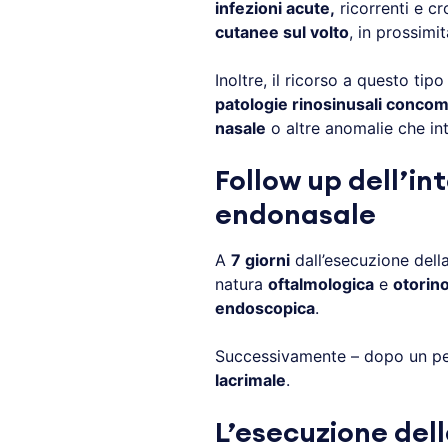
infezioni acute,
ricorrenti e cr
cutanee sul volto
, in prossimit
Inoltre, il ricorso a questo tip
patologie rinosinusali concom
nasale
o altre anomalie che int
Follow up dell’i
endonasale
A
7 giorni
dall’esecuzione della
natura
oftalmologica
e
otorino
endoscopica
.
Successivamente – dopo un pe
lacrimale
.
L’esecuzione del