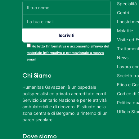
Specialità
Centri
I nostri me
Malattie
Visite ed 
Ho letto l’informativa e acconsento all’invio del
Trattament
materiale informativo e promozionale a mezzo
News
email
Lavora con
Chi Siamo
Società tr
Etica e Co
Humanitas Gavazzeni è un ospedale
polispecialistico privato accreditato con il
Codice di 
Servizio Sanitario Nazionale per le attività
Politica q
ambulatoriali e di ricovero. E’ situato nella
Ufficio St
zona centrale di Bergamo, all’interno di un
parco secolare.
Dove siamo