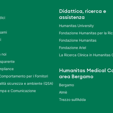
Didattica, ricerca e
assistenza
dici
Humanitas University
Esami
Fondazione Humanitas per la Ri
i
Fondazione Humanitas
Fondazione Ariel
 noi
La Ricerca Clinica in Humanitas
asparente
mpliance
Humanitas Medical Ca
Comportamento per i Fornitori
area Bergamo
ualità sicurezza e ambiente (QSA)
Bergamo
ampa e Comunicazione
Almè
Trezzo sull’Adda