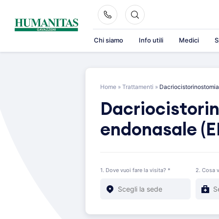
Skip
to
content
Chi siamo
Info utili
Medici
S
Home
»
Trattamenti
»
Dacriocistorinostomi
Dacriocistori
endonasale (
1. Dove vuoi fare la visita? *
2. Cosa v