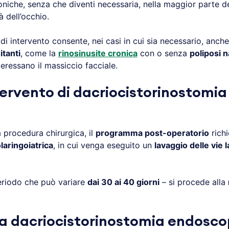
oniche, senza che diventi necessaria, nella maggior parte de
à dell’occhio.
o di intervento consente, nei casi in cui sia necessario, anche
itanti
, come la
rinosinusite cronica
con o senza
poliposi n
eressano il massiccio facciale.
ntervento di dacriocistorinostomi
 procedura chirurgica, il
programma post-operatorio
richi
laringoiatrica
, in cui venga eseguito un
lavaggio delle vie l
riodo che può variare
dai 30 ai 40 giorni
– si procede alla
la dacriocistorinostomia endosc