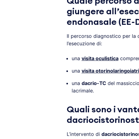
Quale percorso di
giungere all’ese
endonasale (EE-
Il percorso diagnostico per la 
l’esecuzione di:
una
visita oculistica
comprens
una
visita otorinolaringoiatr
una
dacrio-TC
del massiccio 
lacrimale.
Quali sono i vant
dacriocistorino
L’intervento di
dacriocistorin