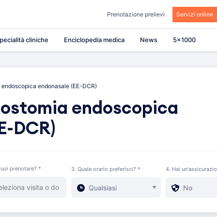
Prenotazione prelievi
Servizi online
pecialità cliniche
Enciclopedia medica
News
5×1000
a endoscopica endonasale (EE-DCR)
nostomia endoscopica
EE-DCR)
uoi prenotare? *
3. Quale orario preferisci? *
4. Hai un'assicurazi