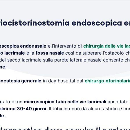
riocistorinostomia endoscopica e
oscopica endonasale
è l’intervento di
chirurgia delle vie la
o lacrimale
e la
fossa nasale
così da
superare l’ostacolo c
 del sacco lacrimale sulla parete laterale nasale consente c
ime
.
anestesia generale
in day hospital dal
chirurgo
otorinolar
dotato di un
microscopico tubo nelle vie lacrimali
annodato a
almeno 30-40 giorni
. Il tubicino non dà alcun fastidio e co
le
.