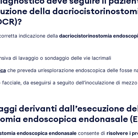
agnostico deve seguire il pazien
cuzione della dacriocistorinosto
DCR)?
corretta indicazione della
dacriocistorinostomia endoscop
iva di lavaggio o sondaggio delle vie lacrimali
ica
che preveda un’esplorazione endoscopica delle fosse na
facciale, da eseguirsi a seguito dell’inoculazione di mezzo 
aggi derivanti dall’esecuzione de
stomia endoscopica endonasale (
ostomia endoscopica endonasale
consente di
risolvere i p