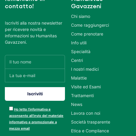
contatto!
Gavazzeni
Chi siamo
Iscriviti alla nostra newsletter
Come raggiungerci
per ricevere novità e
Come prenotare
informazioni su Humanitas
Gavazzeni.
Info utili
Specialità
Centri
I nostri medici
Malattie
Visite ed Esami
Trattamenti
News
Ho letto l’informativa e
Lavora con noi
acconsento all’invio del materiale
Società trasparente
informativo e promozionale a
mezzo email
Etica e Compliance