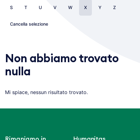
S
T
U
V
W
X
Y
Z
Cancella selezione
Non abbiamo trovato
nulla
Mi spiace, nessun risultato trovato.
Rimaniamo in
Humanitas