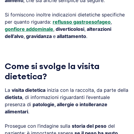
alimenti
, che sia anche semplice da seguire.
Si forniscono inoltre indicazioni dietetiche specifiche
per quanto riguarda:
reflusso gastroesofageo
,
gonfiore addominale
,
diverticolosi
,
alterazioni
dell’alvo
,
gravidanza
e
allattamento
.
Come si svolge la visita
dietetica?
La
visita dietetica
inizia con la raccolta, da parte della
dietista
, di informazioni riguardanti l’eventuale
presenza di
patologie, allergie o intolleranze
alimentari
.
Prosegue con l’indagine sulla
storia del peso
del
paziente: è importante sapere
se il peso ha avuto