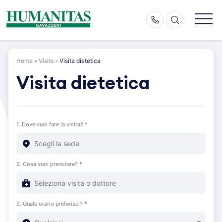
Skip
to
content
Home
»
Visits
»
Visita dietetica
Visita dietetica
1. Dove vuoi fare la visita? *
2. Cosa vuoi prenotare? *
3. Quale orario preferisci? *