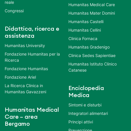
reale
Humanitas Medical Care
Congressi
Humanitas Mater Domini
Humanitas Castelli
Didattica, ricerca e
Humanitas Cellini
assistenza
Clinica Fornaca
Humanitas University
Humanitas Gradenigo
Fondazione Humanitas per la
Clinica Sedes Sapientiae
Ricerca
Humanitas Istituto Clinico
Fondazione Humanitas
Catanese
Fondazione Ariel
La Ricerca Clinica in
Enciclopedia
Humanitas Gavazzeni
Medica
Sintomi e disturbi
Humanitas Medical
Integratori alimentari
Care – area
Principi attivi
Bergamo
Prevenzione