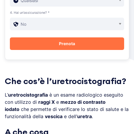
4. Hai un'assicurazione? *
Che cos’è l’uretrocistografia?
L’
uretrocistografia
è un esame radiologico eseguito
con utilizzo di
raggi X
e
mezzo di contrasto
iodato
che permette di verificare lo stato di salute e la
funzionalità della
vescica
e dell’
uretra
.
A che cosa