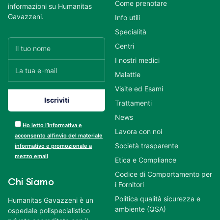
Come prenotare
informazioni su Humanitas
Gavazzeni.
Info utili
Specialità
Centri
I nostri medici
Malattie
Visite ed Esami
Trattamenti
News
Ho letto l’informativa e
Lavora con noi
acconsento all’invio del materiale
Società trasparente
informativo e promozionale a
mezzo email
Etica e Compliance
Codice di Comportamento per
Chi Siamo
i Fornitori
Politica qualità sicurezza e
Humanitas Gavazzeni è un
ambiente (QSA)
ospedale polispecialistico