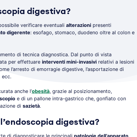
scopia digestiva?
ossibile verificare eventuali
alterazioni
presenti
ato digerente
: esofago, stomaco, duodeno oltre al colon e
ento di tecnica diagnostica. Dal punto di vista
zata per effettuare
interventi mini-invasivi
relativi a lesioni
ome l’arresto di emorragie digestive, l’asportazione di
, ecc.
urata anche l’
obesità
, grazie al posizionamento,
scopio
e di un pallone intra-gastrico che, gonfiato con
sazione di
sazietà
.
 l’endoscopia digestiva?
e di diagnosticare le principali
patologie dell’apparato