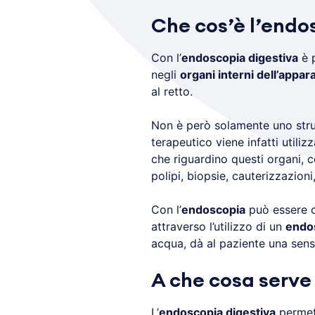
Che cos’è l’endo
Con l’
endoscopia digestiva
è p
negli
organi interni dell’appar
al retto.
Non è però solamente uno strum
terapeutico viene infatti utiliz
che riguardino questi organi, c
polipi, biopsie, cauterizzazioni
Con l’
endoscopia
può essere c
attraverso l’utilizzo di un
endo
acqua, dà al paziente una sen
A che cosa serve
L’
endoscopia digestiva
permett