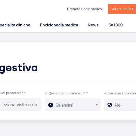
Prenotazione prelievi
Servizi online
pecialità cliniche
Enciclopedia medica
News
5×1000
gestiva
uoi prenotare? *
3. Quale orario preferisci? *
4. Hai un'assicurazi