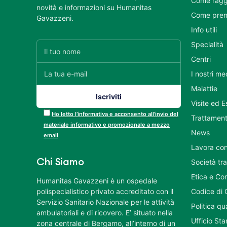
Come ragg
novità e informazioni su Humanitas
Come pren
Gavazzeni.
Info utili
Specialità
Centri
I nostri me
Malattie
Visite ed 
Ho letto l’informativa e acconsento all’invio del
Trattament
materiale informativo e promozionale a mezzo
News
email
Lavora con
Chi Siamo
Società tr
Etica e Co
Humanitas Gavazzeni è un ospedale
polispecialistico privato accreditato con il
Codice di 
Servizio Sanitario Nazionale per le attività
Politica q
ambulatoriali e di ricovero. E’ situato nella
Ufficio St
zona centrale di Bergamo, all’interno di un