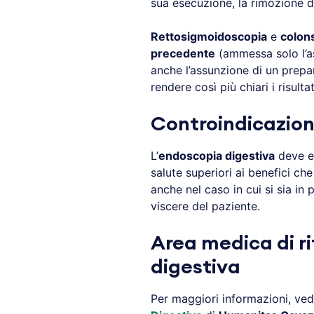
sua esecuzione, la rimozione di
Rettosigmoidoscopia
e
colon
precedente
(ammessa solo l’ass
anche l’assunzione di un prep
rendere così più chiari i risult
Controindicazion
L’
endoscopia digestiva
deve es
salute superiori ai benefici c
anche nel caso in cui si sia in 
viscere del paziente.
Area medica di r
digestiva
Per maggiori informazioni, vedi