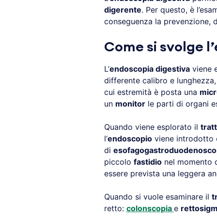
digerente
. Per questo, è l’esa
conseguenza la prevenzione, di
Come si svolge l
L’
endoscopia digestiva
viene e
differente calibro e lunghezza,
cui estremità è posta una
mic
un
monitor
le parti di organi 
Quando viene esplorato il
trat
l’
endoscopio
viene introdotto 
di
esofagogastroduodenosco
piccolo
fastidio
nel momento del
essere prevista una leggera an
Quando si vuole esaminare il
t
retto:
colonscopia
e
rettosig