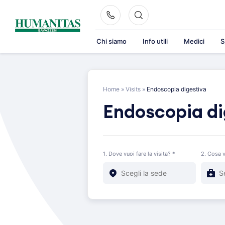
Skip
to
content
Chi siamo
Info utili
Medici
S
Home
»
Visits
»
Endoscopia digestiva
Endoscopia di
1. Dove vuoi fare la visita? *
2. Cosa v