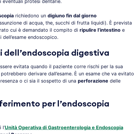
 eventuali protesi dentarie.
scopia
richiedono un
digiuno fin dal giorno
unzione di acqua, the, succhi di frutta liquidi). È prevista
arato cui è demandato il compito di
ripulire l’intestino
e
ati dell’esame endoscopico.
i dell’endoscopia digestiva
sere evitata quando il paziente corre rischi per la sua
he potrebbero derivare dall’esame. È un esame che va evitato
presenza o ci sia il sospetto di una
perforazione
delle
iferimento per l’endoscopia
 l’
Unità Operativa di
Gastr
oenterologia
e Endoscopia