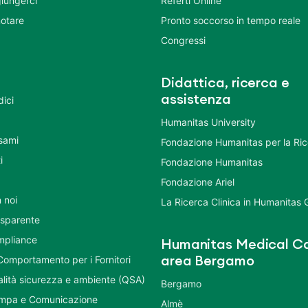
iungerci
Referti Online
otare
Pronto soccorso in tempo reale
Congressi
Didattica, ricerca e
assistenza
dici
Humanitas University
Esami
Fondazione Humanitas per la Ri
i
Fondazione Humanitas
Fondazione Ariel
 noi
La Ricerca Clinica in Humanitas
asparente
mpliance
Humanitas Medical Ca
Comportamento per i Fornitori
area Bergamo
ualità sicurezza e ambiente (QSA)
Bergamo
ampa e Comunicazione
Almè