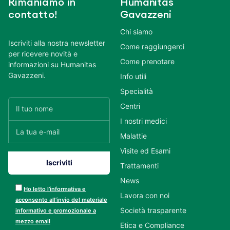
Rimaniamo in
Humanitas
contatto!
Gavazzeni
Chi siamo
Iscriviti alla nostra newsletter
Come raggiungerci
per ricevere novità e
Come prenotare
informazioni su Humanitas
Gavazzeni.
Info utili
Specialità
Centri
I nostri medici
Malattie
Visite ed Esami
Trattamenti
News
Ho letto l’informativa e
Lavora con noi
acconsento all’invio del materiale
Società trasparente
informativo e promozionale a
mezzo email
Etica e Compliance