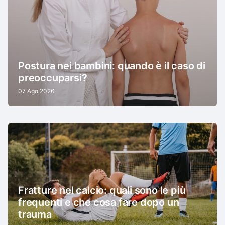
Postura nei bambini: quando è il caso di
preoccuparsi?
07 Ago 2026
Fratture nel calcio: quali sono le più
frequenti e che cosa fare dopo un
trauma