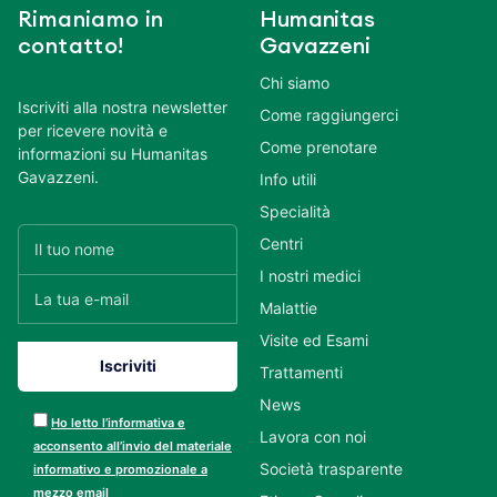
Rimaniamo in
Humanitas
contatto!
Gavazzeni
Chi siamo
Iscriviti alla nostra newsletter
Come raggiungerci
per ricevere novità e
Come prenotare
informazioni su Humanitas
Gavazzeni.
Info utili
Specialità
Centri
I nostri medici
Malattie
Visite ed Esami
Trattamenti
News
Ho letto l’informativa e
Lavora con noi
acconsento all’invio del materiale
Società trasparente
informativo e promozionale a
mezzo email