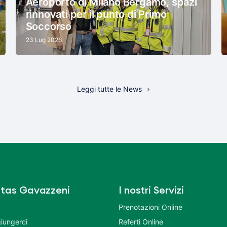
Aeroporto di Milano Bergamo, spazi
rinnovati per il punto di Primo
Soccorso
23 Lug 2026
Leggi tutte le News
tas Gavazzeni
I nostri Servizi
Prenotazioni Online
iungerci
Referti Online