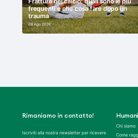
Fratture nel calcio: quali sono le più
frequenti e che cosa fare dopo un
trauma
06 Ago 2026
Rimaniamo in contatto!
Humani
Chi siamo
Iscriviti alla nostra newsletter per ricevere
Come ragg