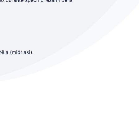
io durante specifici esami della
lla (midriasi).