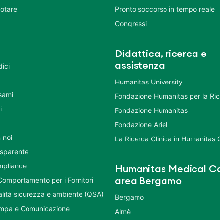
otare
Pronto soccorso in tempo reale
Congressi
Didattica, ricerca e
assistenza
dici
Humanitas University
Esami
Fondazione Humanitas per la Ri
i
Fondazione Humanitas
Fondazione Ariel
 noi
La Ricerca Clinica in Humanitas
asparente
mpliance
Humanitas Medical Ca
Comportamento per i Fornitori
area Bergamo
ualità sicurezza e ambiente (QSA)
Bergamo
ampa e Comunicazione
Almè