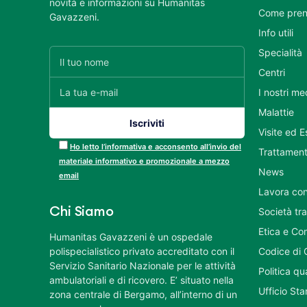
novità e informazioni su Humanitas
Come pren
Gavazzeni.
Info utili
Specialità
Centri
I nostri me
Malattie
Visite ed 
Ho letto l’informativa e acconsento all’invio del
Trattament
materiale informativo e promozionale a mezzo
News
email
Lavora con
Chi Siamo
Società tr
Etica e Co
Humanitas Gavazzeni è un ospedale
polispecialistico privato accreditato con il
Codice di 
Servizio Sanitario Nazionale per le attività
Politica q
ambulatoriali e di ricovero. E’ situato nella
Ufficio St
zona centrale di Bergamo, all’interno di un