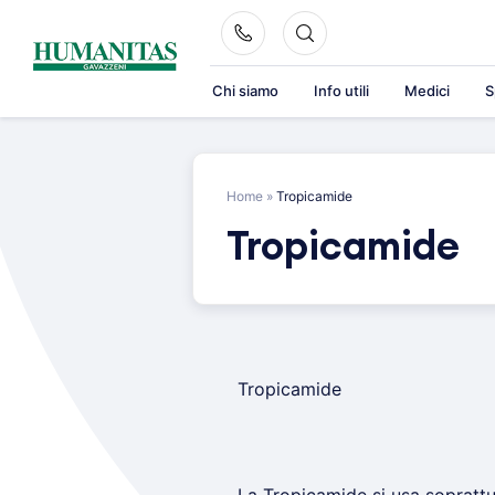
Skip
to
content
Chi siamo
Info utili
Medici
S
Home
»
Tropicamide
Tropicamide
Tropicamide