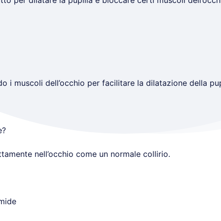
to per dilatare la pupilla e bloccare certi muscoli dell’occh
i muscoli dell’occhio per facilitare la dilatazione della pupi
e?
tamente nell’occhio come un normale collirio.
amide