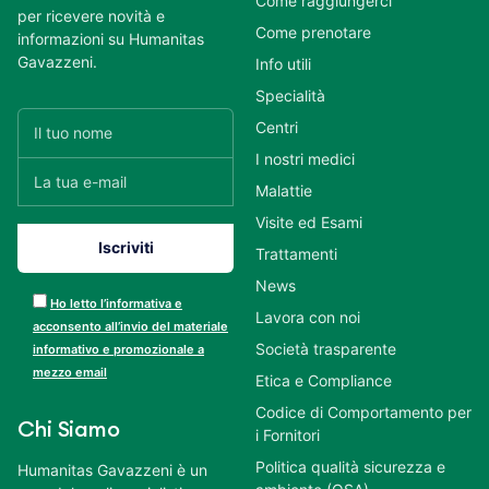
Come raggiungerci
per ricevere novità e
Come prenotare
informazioni su Humanitas
Gavazzeni.
Info utili
Specialità
Centri
I nostri medici
Malattie
Visite ed Esami
Trattamenti
News
Ho letto l’informativa e
Lavora con noi
acconsento all’invio del materiale
Società trasparente
informativo e promozionale a
mezzo email
Etica e Compliance
Codice di Comportamento per
Chi Siamo
i Fornitori
Politica qualità sicurezza e
Humanitas Gavazzeni è un