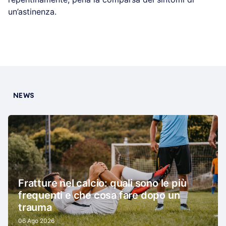
un’astinenza.
NEWS
Fratture nel calcio: quali sono le più
frequenti e che cosa fare dopo un
trauma
06 Ago 2026