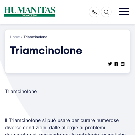
Skip
to
content
Home
»
Triamcinolone
Triamcinolone
Triamcinolone
Il Triamcinolone si può usare per curare numerose
diverse condizioni, dalle allergie ai problemi
dermatologici, passando per le patologie reumatiche,