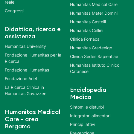
reale
Humanitas Medical Care
Congressi
Humanitas Mater Domini
Humanitas Castelli
Didattica, ricerca e
Humanitas Cellini
assistenza
Clinica Fornaca
Humanitas University
Humanitas Gradenigo
Fondazione Humanitas per la
Clinica Sedes Sapientiae
Ricerca
Humanitas Istituto Clinico
Fondazione Humanitas
Catanese
Fondazione Ariel
La Ricerca Clinica in
Enciclopedia
Humanitas Gavazzeni
Medica
Sintomi e disturbi
Humanitas Medical
Integratori alimentari
Care – area
Principi attivi
Bergamo
Prevenzione