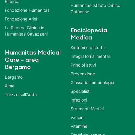
Ricerca
Humanitas Istituto Clinico
Fondazione Humanitas
Catanese
Fondazione Ariel
La Ricerca Clinica in
Enciclopedia
Humanitas Gavazzeni
Medica
Sintomi e disturbi
Humanitas Medical
Integratori alimentari
Care – area
Principi attivi
Bergamo
Prevenzione
Bergamo
Glossario immunologia
Almè
Specialisti
Trezzo sull’Adda
Infezioni
Strumenti Medici
Vaccini
Vitamine
Esami del sangue