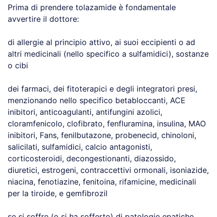
Prima di prendere tolazamide è fondamentale
avvertire il dottore:
di allergie al principio attivo, ai suoi eccipienti o ad
altri medicinali (nello specifico a sulfamidici), sostanze
o cibi
dei farmaci, dei fitoterapici e degli integratori presi,
menzionando nello specifico betabloccanti, ACE
inibitori, anticoagulanti, antifungini azolici,
cloramfenicolo, clofibrato, fenfluramina, insulina, MAO
inibitori, Fans, fenilbutazone, probenecid, chinoloni,
salicilati, sulfamidici, calcio antagonisti,
corticosteroidi, decongestionanti, diazossido,
diuretici, estrogeni, contraccettivi ormonali, isoniazide,
niacina, fenotiazine, fenitoina, rifamicine, medicinali
per la tiroide, e gemfibrozil
se si soffre (o si ha sofferto) di patologie epatiche,