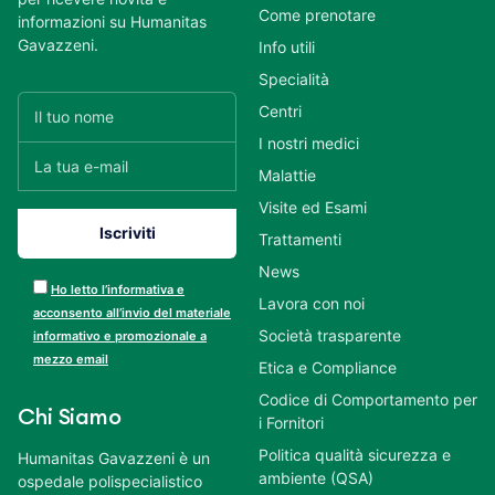
Come prenotare
informazioni su Humanitas
Gavazzeni.
Info utili
Specialità
Centri
I nostri medici
Malattie
Visite ed Esami
Trattamenti
News
Ho letto l’informativa e
Lavora con noi
acconsento all’invio del materiale
Società trasparente
informativo e promozionale a
mezzo email
Etica e Compliance
Codice di Comportamento per
Chi Siamo
i Fornitori
Politica qualità sicurezza e
Humanitas Gavazzeni è un
ambiente (QSA)
ospedale polispecialistico