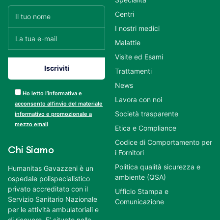
Centri
I nostri medici
Malattie
Visite ed Esami
Trattamenti
News
Ho letto l’informativa e
Lavora con noi
acconsento all’invio del materiale
Società trasparente
informativo e promozionale a
mezzo email
Etica e Compliance
Codice di Comportamento per
Chi Siamo
i Fornitori
Politica qualità sicurezza e
Humanitas Gavazzeni è un
ambiente (QSA)
ospedale polispecialistico
privato accreditato con il
Ufficio Stampa e
Servizio Sanitario Nazionale
Comunicazione
per le attività ambulatoriali e
di ricovero. E’ situato nella