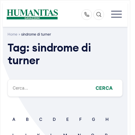
Skip
to
content
Home
»
sindrome di turner
Tag:
sindrome di
turner
CERCA
A
B
C
D
E
F
G
H