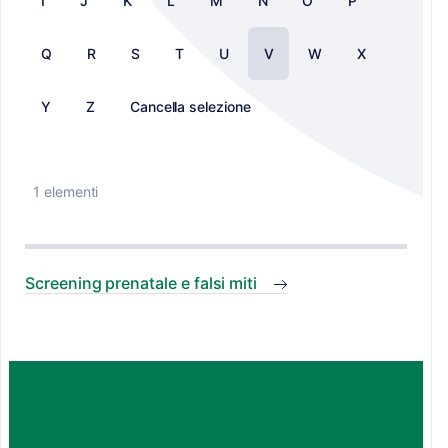
I
J
K
L
M
N
O
P
Q
R
S
T
U
V
W
X
Y
Z
Cancella selezione
1 elementi
Screening prenatale e falsi miti