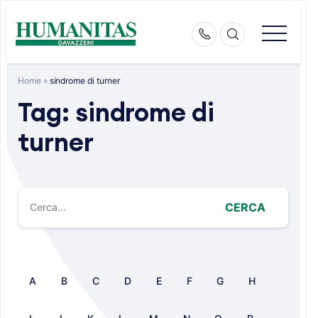
Skip
to
content
Home
»
sindrome di turner
Tag:
sindrome di
turner
CERCA
A
B
C
D
E
F
G
H