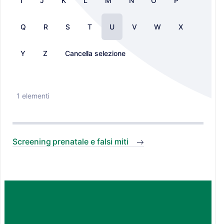
I
J
K
L
M
N
O
P
Q
R
S
T
U
V
W
X
Y
Z
Cancella selezione
1 elementi
Screening prenatale e falsi miti