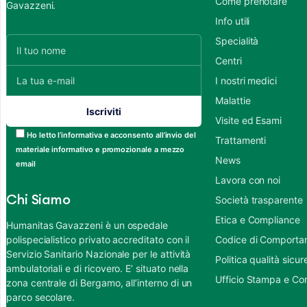
Come prenotare
Gavazzeni.
Info utili
Specialità
Centri
I nostri medici
Malattie
Visite ed Esami
Ho letto l’informativa e acconsento all’invio del
Trattamenti
materiale informativo e promozionale a mezzo
News
email
Lavora con noi
Chi Siamo
Società trasparente
Etica e Compliance
Humanitas Gavazzeni è un ospedale
polispecialistico privato accreditato con il
Codice di Comportame
Servizio Sanitario Nazionale per le attività
Politica qualità sic
ambulatoriali e di ricovero. E’ situato nella
Ufficio Stampa e Co
zona centrale di Bergamo, all’interno di un
parco secolare.