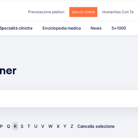
Prenotazione prelievi
Servizi online
Humanitas Con Te
Specialità cliniche
Enciclopedia medica
News
5×1000
rner
P
Q
R
S
T
U
V
W
X
Y
Z
Cancella selezione