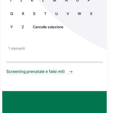
I
J
K
L
M
N
O
P
Q
R
S
T
U
V
W
X
Y
Z
Cancella selezione
1 elementi
Screening prenatale e falsi miti