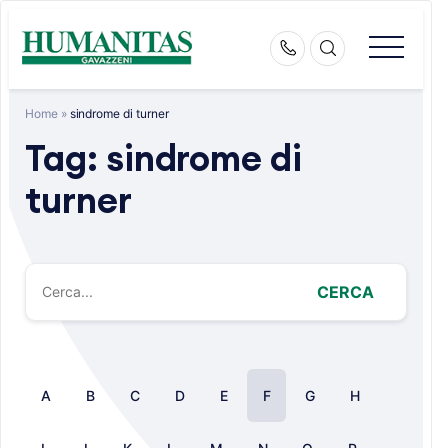
Skip
to
content
Home
»
sindrome di turner
Tag:
sindrome di
turner
CERCA
A
B
C
D
E
F
G
H