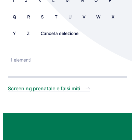
I
J
K
L
M
N
O
P
Q
R
S
T
U
V
W
X
Y
Z
Cancella selezione
1 elementi
Screening prenatale e falsi miti