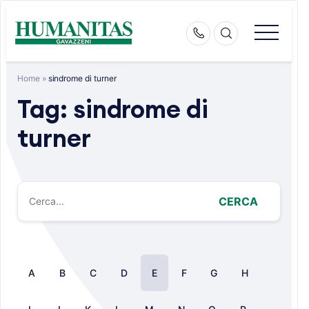
Skip
to
content
Home
»
sindrome di turner
Tag:
sindrome di
turner
CERCA
A
B
C
D
E
F
G
H