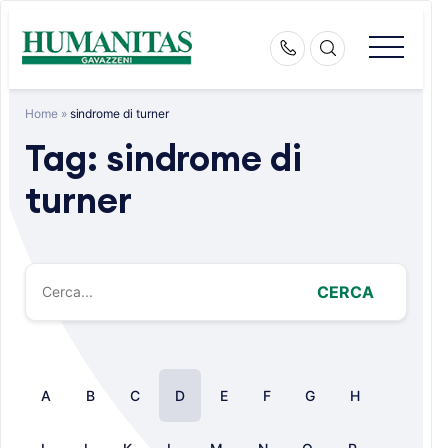
Skip
to
content
Home
»
sindrome di turner
Tag:
sindrome di
turner
CERCA
A
B
C
D
E
F
G
H