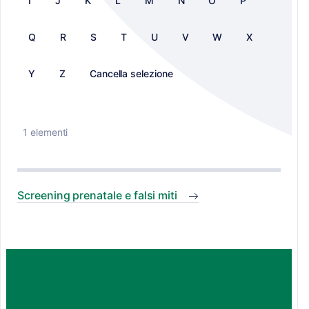
I
J
K
L
M
N
O
P
Q
R
S
T
U
V
W
X
Y
Z
Cancella selezione
1 elementi
Screening prenatale e falsi miti