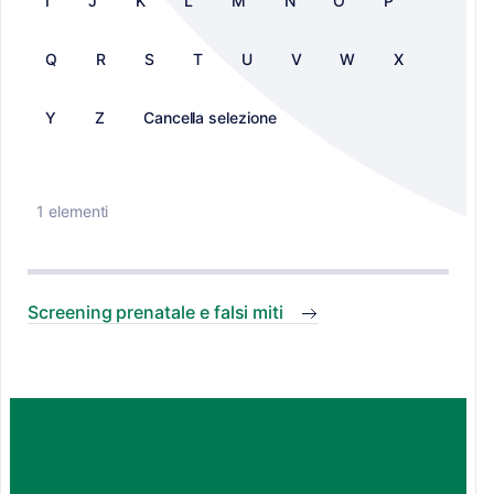
I
J
K
L
M
N
O
P
Q
R
S
T
U
V
W
X
Y
Z
Cancella selezione
1 elementi
Screening prenatale e falsi miti