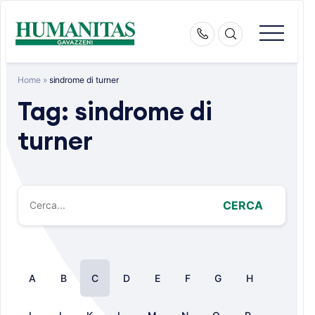
Skip
to
content
Home
»
sindrome di turner
Tag:
sindrome di
turner
CERCA
A
B
C
D
E
F
G
H