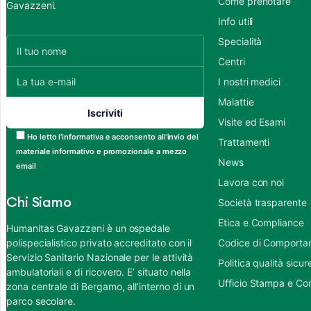
Come prenotare
Gavazzeni.
Info utili
Specialità
Centri
I nostri medici
Malattie
Visite ed Esami
Ho letto l’informativa e acconsento all’invio del
Trattamenti
materiale informativo e promozionale a mezzo
News
email
Lavora con noi
Chi Siamo
Società trasparente
Etica e Compliance
Humanitas Gavazzeni è un ospedale
polispecialistico privato accreditato con il
Codice di Comportame
Servizio Sanitario Nazionale per le attività
Politica qualità sic
ambulatoriali e di ricovero. E’ situato nella
Ufficio Stampa e Co
zona centrale di Bergamo, all’interno di un
parco secolare.