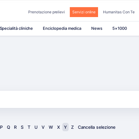
Prenotazione prelievi
Servizi online
Humanitas Con Te
Specialità cliniche
Enciclopedia medica
News
5×1000
P
Q
R
S
T
U
V
W
X
Y
Z
Cancella selezione