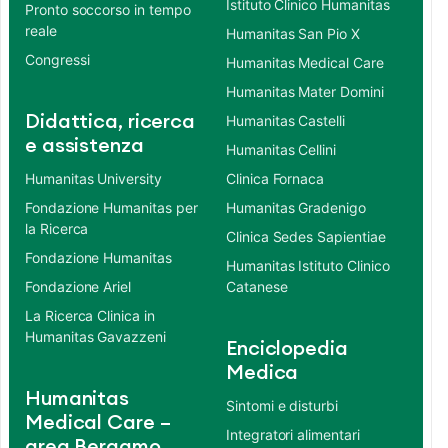
Istituto Clinico Humanitas
Pronto soccorso in tempo
reale
Humanitas San Pio X
Congressi
Humanitas Medical Care
Humanitas Mater Domini
Didattica, ricerca
Humanitas Castelli
e assistenza
Humanitas Cellini
Humanitas University
Clinica Fornaca
Fondazione Humanitas per
Humanitas Gradenigo
la Ricerca
Clinica Sedes Sapientiae
Fondazione Humanitas
Humanitas Istituto Clinico
Fondazione Ariel
Catanese
La Ricerca Clinica in
Humanitas Gavazzeni
Enciclopedia
Medica
Humanitas
Sintomi e disturbi
Medical Care –
Integratori alimentari
area Bergamo