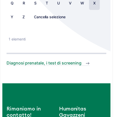
Q
R
S
T
U
V
W
X
Y
Z
Cancella selezione
1 elementi
Diagnosi prenatale, i test di screening
Rimaniamo in
Humanitas
contatto!
Gavazzeni