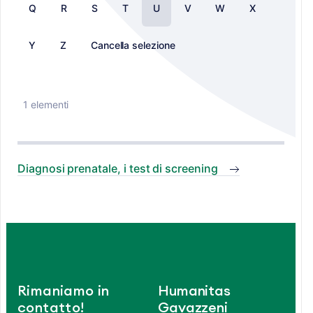
Q
R
S
T
U
V
W
X
Y
Z
Cancella selezione
1 elementi
Diagnosi prenatale, i test di screening
Rimaniamo in
Humanitas
contatto!
Gavazzeni