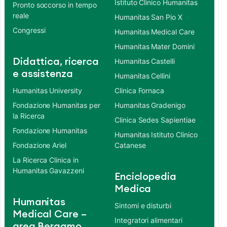
Istituto Clinico Humanitas
Pronto soccorso in tempo
reale
Humanitas San Pio X
Congressi
Humanitas Medical Care
Humanitas Mater Domini
Didattica, ricerca
Humanitas Castelli
e assistenza
Humanitas Cellini
Humanitas University
Clinica Fornaca
Fondazione Humanitas per
Humanitas Gradenigo
la Ricerca
Clinica Sedes Sapientiae
Fondazione Humanitas
Humanitas Istituto Clinico
Fondazione Ariel
Catanese
La Ricerca Clinica in
Humanitas Gavazzeni
Enciclopedia
Medica
Humanitas
Sintomi e disturbi
Medical Care –
Integratori alimentari
area Bergamo