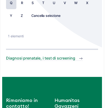
Q
R
S
T
U
V
W
X
Y
Z
Cancella selezione
1 elementi
Diagnosi prenatale, i test di screening
Rimaniamo in
Humanitas
contatto!
Gavazzeni