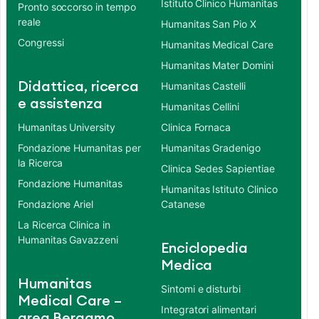
Istituto Clinico Humanitas
Pronto soccorso in tempo
reale
Humanitas San Pio X
Congressi
Humanitas Medical Care
Humanitas Mater Domini
Didattica, ricerca
Humanitas Castelli
e assistenza
Humanitas Cellini
Humanitas University
Clinica Fornaca
Fondazione Humanitas per
Humanitas Gradenigo
la Ricerca
Clinica Sedes Sapientiae
Fondazione Humanitas
Humanitas Istituto Clinico
Fondazione Ariel
Catanese
La Ricerca Clinica in
Humanitas Gavazzeni
Enciclopedia
Medica
Humanitas
Sintomi e disturbi
Medical Care –
Integratori alimentari
area Bergamo