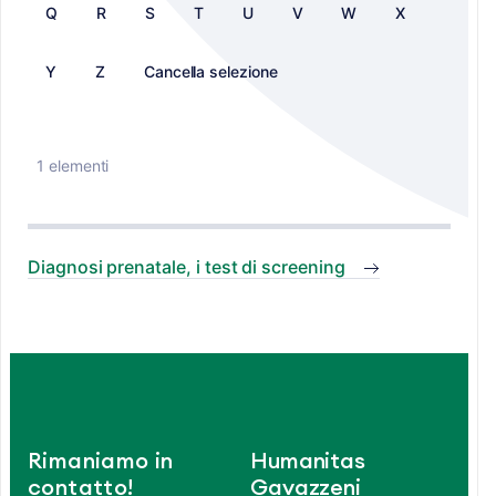
Q
R
S
T
U
V
W
X
Y
Z
Cancella selezione
1 elementi
Diagnosi prenatale, i test di screening
Rimaniamo in
Humanitas
contatto!
Gavazzeni