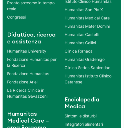
Istituto Clinico Humanitas
Pronto soccorso in tempo
reale
Humanitas San Pio X
Congressi
Humanitas Medical Care
Humanitas Mater Domini
Didattica, ricerca
Humanitas Castelli
e assistenza
Humanitas Cellini
Humanitas University
Clinica Fornaca
Fondazione Humanitas per
Humanitas Gradenigo
la Ricerca
Clinica Sedes Sapientiae
Fondazione Humanitas
Humanitas Istituto Clinico
Fondazione Ariel
Catanese
La Ricerca Clinica in
Humanitas Gavazzeni
Enciclopedia
Medica
Humanitas
Sintomi e disturbi
Medical Care –
Integratori alimentari
area Bergamo