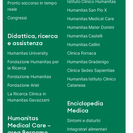
Istituto Clinico Humanitas
Pronto soccorso in tempo
reale
Humanitas San Pio X
Congressi
Humanitas Medical Care
Humanitas Mater Domini
Didattica, ricerca
Humanitas Castelli
e assistenza
Humanitas Cellini
Humanitas University
Clinica Fornaca
Fondazione Humanitas per
Humanitas Gradenigo
la Ricerca
Clinica Sedes Sapientiae
Fondazione Humanitas
Humanitas Istituto Clinico
Fondazione Ariel
Catanese
La Ricerca Clinica in
Humanitas Gavazzeni
Enciclopedia
Medica
Humanitas
Sintomi e disturbi
Medical Care –
Integratori alimentari
area Bergamo