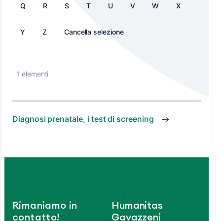
Q
R
S
T
U
V
W
X
Y
Z
Cancella selezione
1 elementi
Diagnosi prenatale, i test di screening
Rimaniamo in
Humanitas
contatto!
Gavazzeni