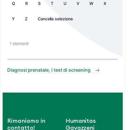
Q
R
S
T
U
V
W
X
Y
Z
Cancella selezione
1 elementi
Diagnosi prenatale, i test di screening
Rimaniamo in
Humanitas
contatto!
Gavazzeni