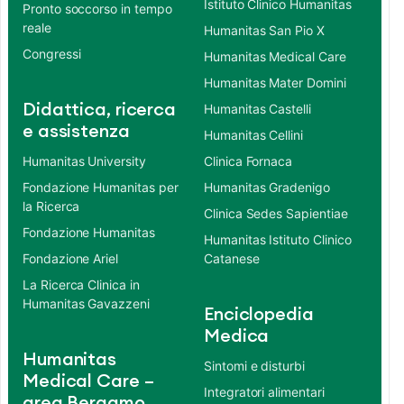
Istituto Clinico Humanitas
Pronto soccorso in tempo
reale
Humanitas San Pio X
Congressi
Humanitas Medical Care
Humanitas Mater Domini
Didattica, ricerca
Humanitas Castelli
e assistenza
Humanitas Cellini
Humanitas University
Clinica Fornaca
Fondazione Humanitas per
Humanitas Gradenigo
la Ricerca
Clinica Sedes Sapientiae
Fondazione Humanitas
Humanitas Istituto Clinico
Fondazione Ariel
Catanese
La Ricerca Clinica in
Humanitas Gavazzeni
Enciclopedia
Medica
Humanitas
Sintomi e disturbi
Medical Care –
Integratori alimentari
area Bergamo