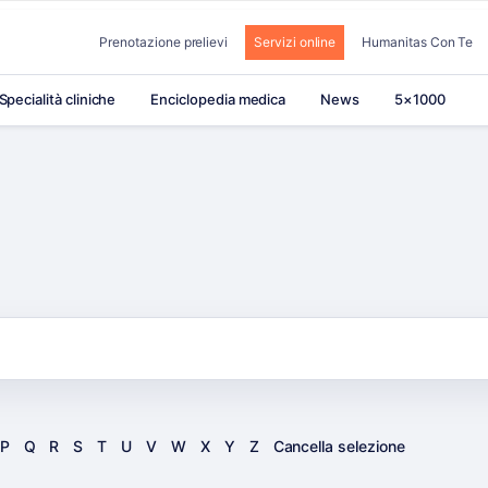
Prenotazione prelievi
Servizi online
Humanitas Con Te
Specialità cliniche
Enciclopedia medica
News
5×1000
P
Q
R
S
T
U
V
W
X
Y
Z
Cancella selezione