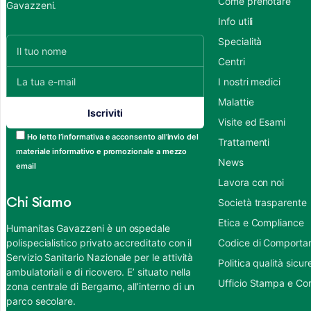
Come prenotare
Gavazzeni.
Info utili
Specialità
Centri
I nostri medici
Malattie
Visite ed Esami
Ho letto l’informativa e acconsento all’invio del
Trattamenti
materiale informativo e promozionale a mezzo
News
email
Lavora con noi
Chi Siamo
Società trasparente
Etica e Compliance
Humanitas Gavazzeni è un ospedale
polispecialistico privato accreditato con il
Codice di Comportame
Servizio Sanitario Nazionale per le attività
Politica qualità sic
ambulatoriali e di ricovero. E’ situato nella
Ufficio Stampa e Co
zona centrale di Bergamo, all’interno di un
parco secolare.