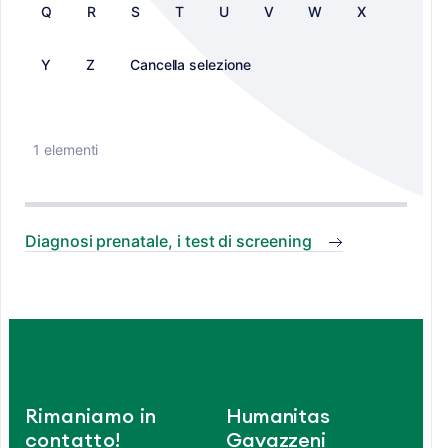
Q
R
S
T
U
V
W
X
Y
Z
Cancella selezione
1 elementi
Diagnosi prenatale, i test di screening
Rimaniamo in
Humanitas
contatto!
Gavazzeni