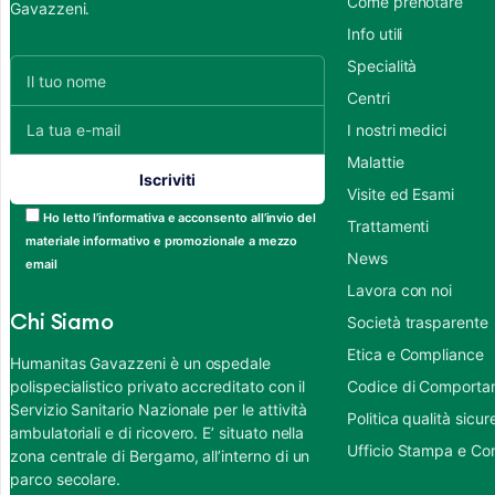
Come prenotare
Gavazzeni.
Info utili
Specialità
Centri
I nostri medici
Malattie
Visite ed Esami
Ho letto l’informativa e acconsento all’invio del
Trattamenti
materiale informativo e promozionale a mezzo
News
email
Lavora con noi
Chi Siamo
Società trasparente
Etica e Compliance
Humanitas Gavazzeni è un ospedale
polispecialistico privato accreditato con il
Codice di Comportame
Servizio Sanitario Nazionale per le attività
Politica qualità sic
ambulatoriali e di ricovero. E’ situato nella
Ufficio Stampa e Co
zona centrale di Bergamo, all’interno di un
parco secolare.