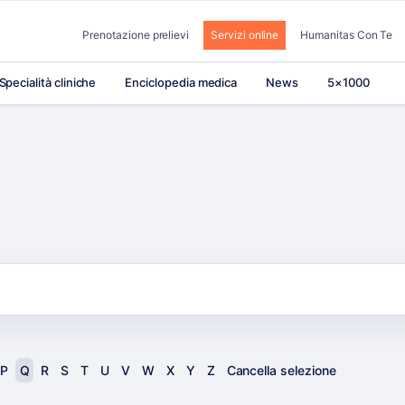
Prenotazione prelievi
Servizi online
Humanitas Con Te
Specialità cliniche
Enciclopedia medica
News
5×1000
P
Q
R
S
T
U
V
W
X
Y
Z
Cancella selezione