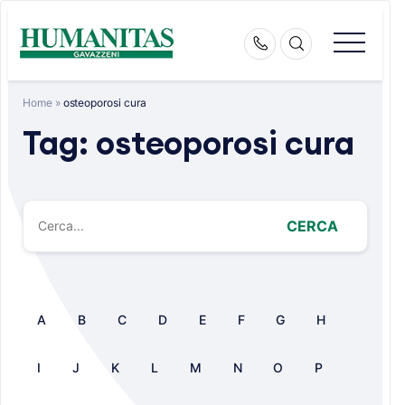
Skip
to
content
Home
»
osteoporosi cura
Tag:
osteoporosi cura
CERCA
A
B
C
D
E
F
G
H
I
J
K
L
M
N
O
P