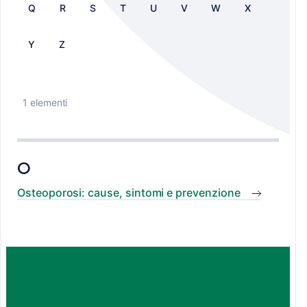
Q
R
S
T
U
V
W
X
Y
Z
1 elementi
O
Osteoporosi: cause, sintomi e prevenzione