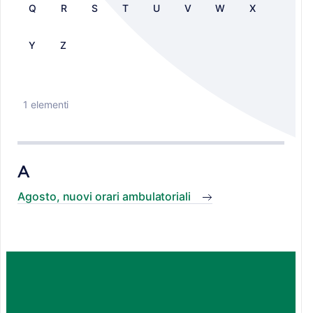
Q
R
S
T
U
V
W
X
Y
Z
1 elementi
A
Agosto, nuovi orari ambulatoriali